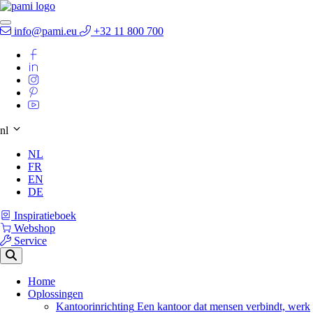
info@pami.eu
+32 11 800 700
nl
NL
FR
EN
DE
Inspiratieboek
Webshop
Service
Home
Oplossingen
Kantoorinrichting
Een kantoor dat mensen verbindt, werk