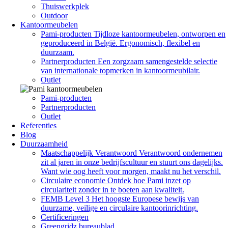
Thuiswerkplek
Outdoor
Kantoormeubelen
Pami-producten
Tijdloze kantoormeubelen, ontworpen en
geproduceerd in België. Ergonomisch, flexibel en
duurzaam.
Partnerproducten
Een zorgzaam samengestelde selectie
van internationale topmerken in kantoormeubilair.
Outlet
Pami-producten
Partnerproducten
Outlet
Referenties
Blog
Duurzaamheid
Maatschappelijk Verantwoord
Verantwoord ondernemen
zit al jaren in onze bedrijfscultuur en stuurt ons dagelijks.
Want wie oog heeft voor morgen, maakt nu het verschil.
Circulaire economie
Ontdek hoe Pami inzet op
circulariteit zonder in te boeten aan kwaliteit.
FEMB Level 3
Het hoogste Europese bewijs van
duurzame, veilige en circulaire kantoorinrichting.
Certificeringen
Greengridz bureaublad