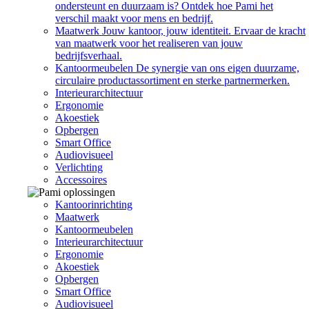
ondersteunt en duurzaam is? Ontdek hoe Pami het
verschil maakt voor mens en bedrijf.
Maatwerk
Jouw kantoor, jouw identiteit. Ervaar de kracht
van maatwerk voor het realiseren van jouw
bedrijfsverhaal.
Kantoormeubelen
De synergie van ons eigen duurzame,
circulaire productassortiment en sterke partnermerken.
Interieurarchitectuur
Ergonomie
Akoestiek
Opbergen
Smart Office
Audiovisueel
Verlichting
Accessoires
Kantoorinrichting
Maatwerk
Kantoormeubelen
Interieurarchitectuur
Ergonomie
Akoestiek
Opbergen
Smart Office
Audiovisueel