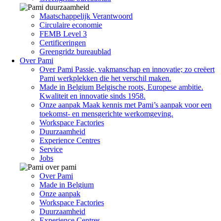
Maatschappelijk Verantwoord
Circulaire economie
FEMB Level 3
Certificeringen
Greengridz bureaublad
Over Pami
Over Pami
Passie, vakmanschap en innovatie; zo creëert
Pami werkplekken die het verschil maken.
Made in Belgium
Belgische roots, Europese ambitie.
Kwaliteit en innovatie sinds 1958.
Onze aanpak
Maak kennis met Pami’s aanpak voor een
toekomst- en mensgerichte werkomgeving.
Workspace Factories
Duurzaamheid
Experience Centres
Service
Jobs
Over Pami
Made in Belgium
Onze aanpak
Workspace Factories
Duurzaamheid
Experience Centres