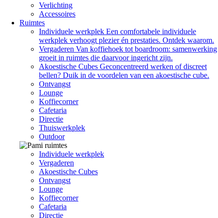
Verlichting
Accessoires
Ruimtes
Individuele werkplek
Een comfortabele individuele
werkplek verhoogt plezier én prestaties. Ontdek waarom.
Vergaderen
Van koffiehoek tot boardroom: samenwerking
groeit in ruimtes die daarvoor ingericht zijn.
Akoestische Cubes
Geconcentreerd werken of discreet
bellen? Duik in de voordelen van een akoestische cube.
Ontvangst
Lounge
Koffiecorner
Cafetaria
Directie
Thuiswerkplek
Outdoor
Individuele werkplek
Vergaderen
Akoestische Cubes
Ontvangst
Lounge
Koffiecorner
Cafetaria
Directie